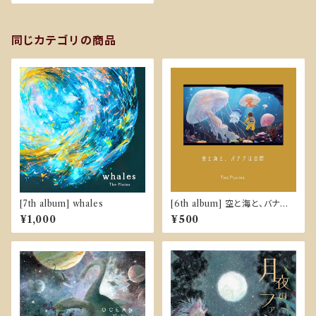
同じカテゴリの商品
[7th album] whales
[6th album] 空と海と、バナナ
は合間
¥1,000
¥500