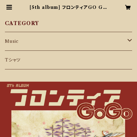
[5th album] フロンティアGO GO
| ザ・プレーンズ オンラインショップ
CATEGORY
Music
CD
Tシャツ
Download Music