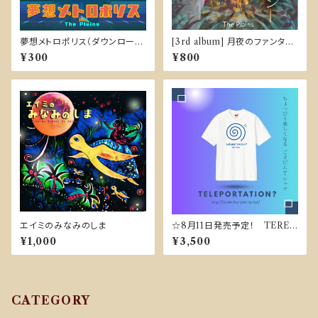
夢想メトロポリス（ダウンロード
[3rd album] 月夜のファンタジ
販売）
ー
¥300
¥800
エイミのみなみのしま
☆8月11日発売予定！ TEREP
ORTATION-Tシャツ
¥1,000
¥3,500
CATEGORY