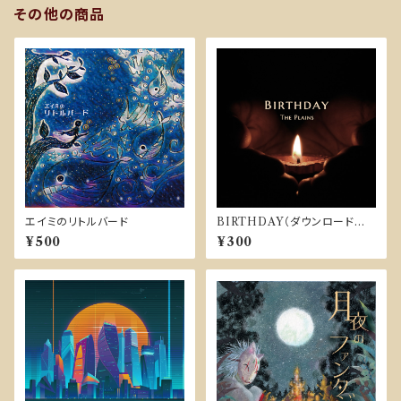
その他の商品
エイミのリトルバード
BIRTHDAY（ダウンロード販
売）
¥500
¥300