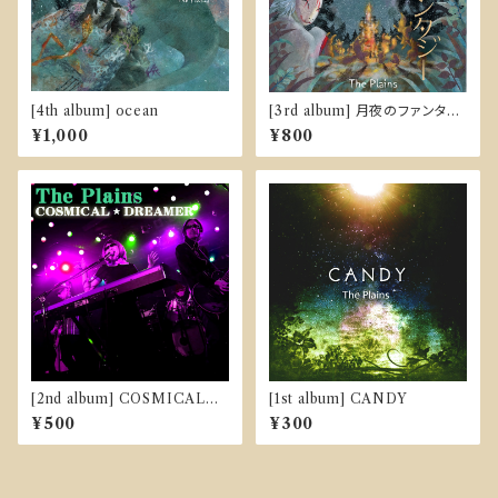
[4th album] ocean
[3rd album] 月夜のファンタジ
ー
¥1,000
¥800
[2nd album] COSMICAL☆
[1st album] CANDY
DREAMER
¥500
¥300