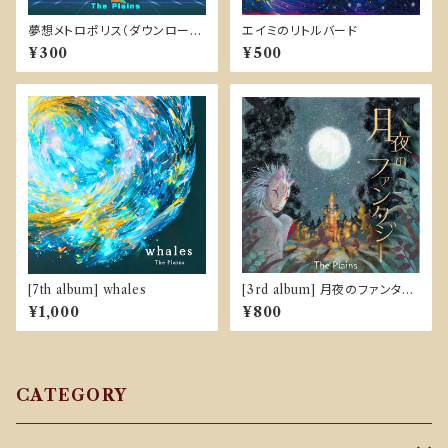
夢想メトロポリス（ダウンロード
エイミのリトルバード
販売）
¥300
¥500
[7th album] whales
[3rd album] 月夜のファンタジ
ー
¥1,000
¥800
CATEGORY