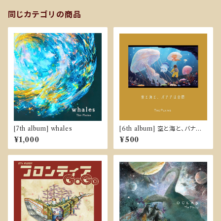
同じカテゴリの商品
[7th album] whales
[6th album] 空と海と、バナナ
は合間
¥1,000
¥500