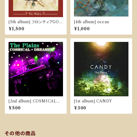
[5th album] フロンティアGO
[4th album] ocean
GO
¥1,500
¥1,000
[2nd album] COSMICAL☆
[1st album] CANDY
DREAMER
¥500
¥300
その他の商品