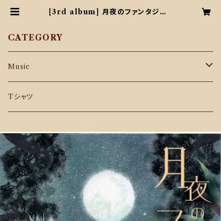
[3rd album] 月夜のファンタジー |
ザ・プレーンズ オンラインショップ
CATEGORY
Music
CD
Tシャツ
Download Music