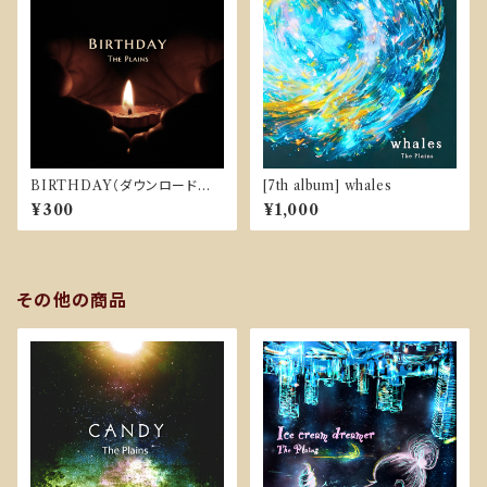
BIRTHDAY（ダウンロード販
[7th album] whales
売）
¥300
¥1,000
その他の商品