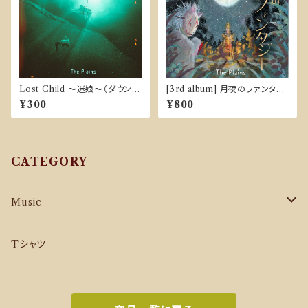
Lost Child ～迷娘～（ダウンロ
[3rd album] 月夜のファンタジ
ード販売）
ー
¥300
¥800
CATEGORY
Music
CD
Tシャツ
Download Music