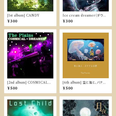
[1st album] CANDY
Ice cream dreamer（ダウン
ロード販売）
¥300
¥300
[2nd album] COSMICAL☆
[6th album] 空と海と、バナナ
DREAMER
は合間
¥500
¥500