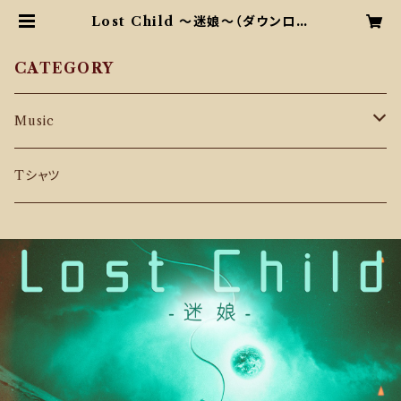
Lost Child ～迷娘～（ダウンロー
ド販売） | ザ・プレーンズ オンライン
ショップ
CATEGORY
Music
CD
Tシャツ
Download Music