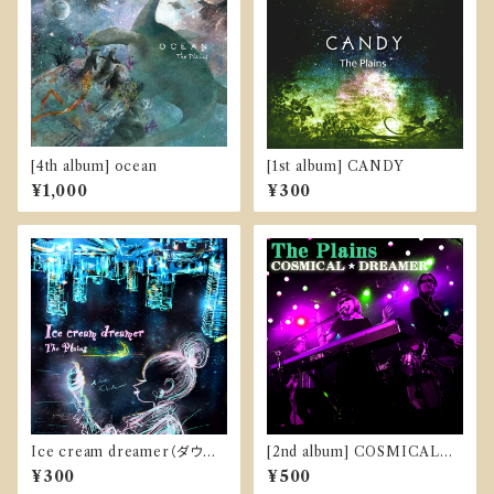
[4th album] ocean
[1st album] CANDY
¥1,000
¥300
Ice cream dreamer（ダウン
[2nd album] COSMICAL☆
ロード販売）
DREAMER
¥300
¥500