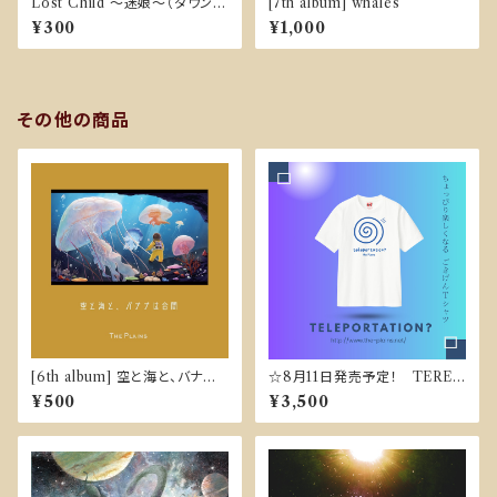
Lost Child ～迷娘～（ダウンロ
[7th album] whales
ード販売）
¥300
¥1,000
その他の商品
[6th album] 空と海と、バナナ
☆8月11日発売予定！ TEREP
は合間
ORTATION-Tシャツ
¥500
¥3,500